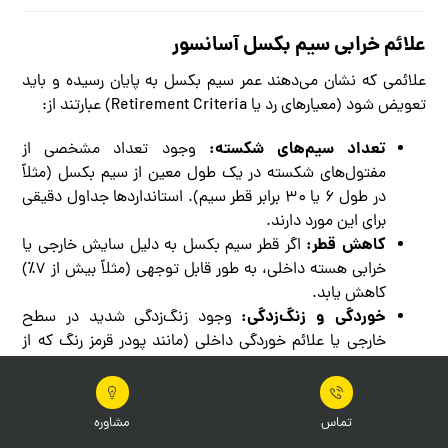
علائم خرابی سیم بکسل آسانسور
علائمی که نشان می‌دهند عمر سیم بکسل به پایان رسیده و باید
تعویض شود (معیارهای رد یا Retirement Criteria) عبارتند از:
تعداد سیم‌های شکسته:
وجود تعداد مشخصی از
مفتول‌های شکسته در یک طول معین از سیم بکسل (مثلاً
در طول ۶ یا ۳۰ برابر قطر سیم). استانداردها جداول دقیقی
برای این مورد دارند.
کاهش قطر:
اگر قطر سیم بکسل به دلیل سایش خارجی یا
خرابی هسته داخلی، به طور قابل توجهی (مثلاً بیش از ۷٪)
کاهش یابد.
خوردگی و زنگ‌زدگی:
وجود زنگ‌زدگی شدید در سطح
خارجی یا علائم خوردگی داخلی (مانند پودر قرمز رنگ که از
بین رشته‌ها بیرون می‌زند).
آسیب‌های مکانیکی:
هرگونه لهیدگی، پیچ‌خوردگی (Kink)،
صاف‌شدگی، یا تغییر شکل قفس‌مانند (Birdcaging).
تماس
مشاوره
آسیب ناشی از حرارت:
تغییر رنگ سیم بکسل به آبی یا