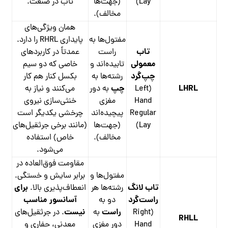
Lay)
(جهت‌ها
تاب در صنعت.
مخالف).
همان ویژگی‌های
مفتول‌ها به
پایداری RHRL را دارد.
تاب
راست
عمدتاً در کاربردهای
معمولی
تابیده‌اند و
خاصی که دو سیم
چپ‌گرد
رشته‌ها به
بکسل کنار هم کار
LHRL
چپ
(Left
به دور
می‌کنند و نیاز به
Hand
مغزی
خنثی‌سازی نیروی
Regular
پیچیده‌اند
چرخشی یکدیگر است
Lay)
(جهت‌ها
(مانند برخی جرثقیل‌های
مخالف).
خاص) استفاده
می‌شود.
مقاومت فوق‌العاده در
مفتول‌ها و
برابر سایش و خستگی.
تاب لانگ
برای
رشته‌ها هر
انعطاف‌پذیری بالا.
راست‌گرد
آسانسور مناسب
دو به
راست
نیست
(Right
به
. در جرثقیل‌های
RHLL
Hand
دور مغزی
معدنی، حفاری و