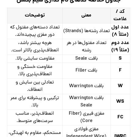
جدول خلاصه کدهای نام گذاری سیم بکسل
کد /
معنی
توضیحات
علامت
عدد اول
تعداد دسته‌های مفتول که
تعداد رشته‌ها (Strands)
(مثلاً ۸)
دور مغزی پیچیده‌اند.
عدد دوم
تعداد مفتول‌ها در هر
هرچه بیشتر باشد،
(مثلاً ۱۹)
رشته
انعطاف‌پذیری بالاتر است.
S
بافت Seale
مقاومت سایشی بالا.
مقاومت خستگی و
F
بافت Filler
انعطاف‌پذیری بالا.
تعادلی بین سایش و
W
بافت Warrington
انعطاف.
بافت Warrington
ترکیبی و پیشرفته برای عمر
WS
Seale
بالا.
مغزی فیبری (Fiber
انعطاف‌پذیر، مناسب
FC
Core)
سرعت‌های متوسط.
مغزی فولادی
مستحکم، مقاوم به لهیدگی،
IWRC
(Independent Wire