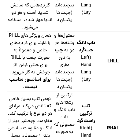
Lang
پیچیده‌اند
کاربردهایی که سایش
Lay)
(جهت‌ها
شدید است و هر دو
یکسان).
انتها مهار شده، استفاده
می‌شود.
مفتول‌ها و
همان ویژگی‌های RHLL
تاب لانگ
رشته‌ها هر
را دارد. برای کاربردهای
چپ‌گرد
چپ
دو به
خاص و معمولاً به
(Left
به دور
صورت جفت با RHLL
LHLL
Hand
مغزی
برای خنثی کردن اثر
Lang
پیچیده‌اند
چرخش به کار می‌رود.
برای آسانسور مناسب
Lay)
(جهت‌ها
نیست
یکسان).
.
ترکیبی از
نوعی تاب بسیار خاص
رشته‌های
تاب
که تلاش می‌کند مزایای
تاب لانگ و
ترکیبی
هر دو نوع را ترکیب کند.
تاب
راست‌گرد
مقاومت چرخشی بهتر از
معمولی که
RHAL
(Right
لانگ و مقاومت سایشی
به صورت
Hand
بهتر از معمولی. بسیار