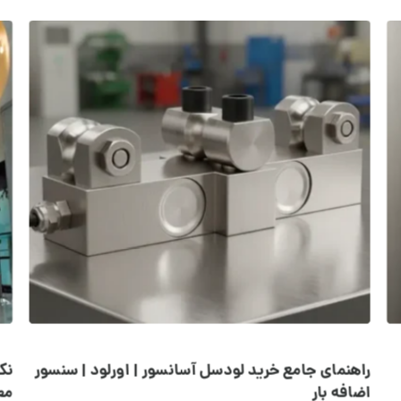
راهنمای جامع خرید لودسل آسانسور | اورلود | سنسور
نک
اضافه بار
مع