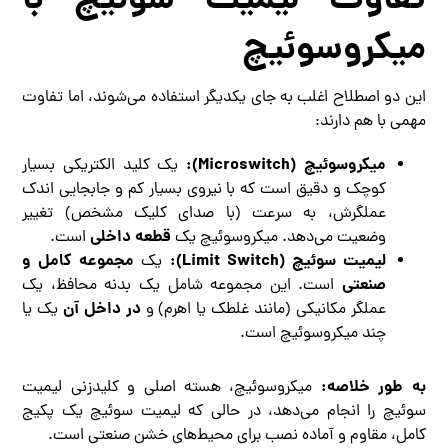
تفاوت لیمیت سوئیچ با
میکروسوئیچ
این دو اصطلاح اغلب به جای یکدیگر استفاده می‌شوند، اما تفاوت
مهمی با هم دارند:
میکروسوئیچ (Microswitch):
یک کلید الکتریکی بسیار
کوچک و دقیق است که با نیروی بسیار کم و جابجایی اندک
عملگرش، به سرعت (با صدای کلیک مشخص) تغییر
قطعه داخلی
وضعیت می‌دهد. میکروسوئیچ یک
است.
لیمیت سوئیچ (Limit Switch):
مجموعه کامل و
یک
صنعتی
است. این مجموعه شامل یک بدنه محافظ، یک
در داخل آن
عملگر مکانیکی (مانند غلطک یا اهرم) و
یک یا
چند میکروسوئیچ است.
به طور خلاصه:
میکروسوئیچ، هسته اصلی و کلیدزنی لیمیت
سوئیچ را انجام می‌دهد، در حالی که لیمیت سوئیچ یک پکیج
کامل، مقاوم و آماده نصب برای محیط‌های خشن صنعتی است.