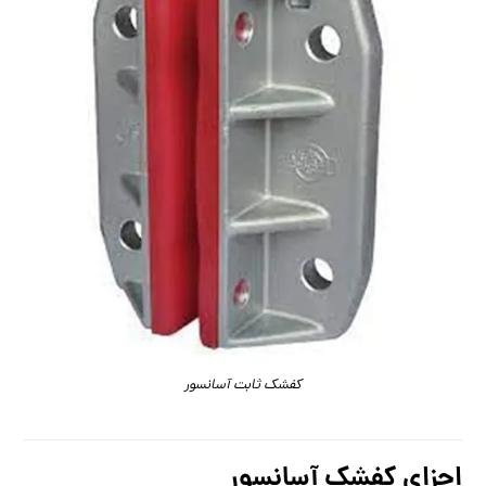
کفشک ثابت آسانسور
اجزای کفشک آسانسور