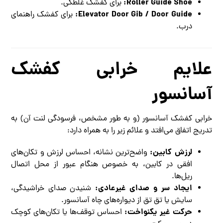
Roller Guide Shoe:
برای کفشک غلطکی.
Elevator Door Gib / Door Guide:
برای کفشک راهنمای
درب.
علایم خرابی کفشک
آسانسور
خرابی کفشک آسانسور (و به طور مشخص، فرسودگی لنت آن) به
تدریج اتفاق می‌افتد و علائم زیر را به همراه دارد:
لرزش کابین:
واضح‌ترین نشانه، احساس لرزش و تکان‌های
افقی در کابین، به خصوص هنگام عبور از محل اتصال
ریل‌ها.
ایجاد سر و صدای غیرعادی:
شنیدن صدای خراشیدگی،
سایش یا تق تق از دیواره‌های چاه آسانسور.
حرکت غیر یکنواخت:
احساس توقف‌ها یا تکان‌های کوچک