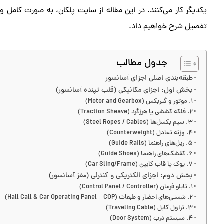
یکدیگر کار می‌کنند. در این مقاله از سایت پلکان، به صورت کامل و
تفصیل شرح خواهیم داد.
جدول مطالب
طبقه‌بندی اصلی اجزای آسانسور
بخش اول: اجزای مکانیکی (قلب تپنده آسانسور)
۱. موتور و گیربکس (Motor and Gearbox)
۲. فلکه کششی یا هرزگرد (Traction Sheave)
۳. سیم بکسل‌ها (Steel Ropes / Cables)
۴. وزنه تعادل (Counterweight)
۵. ریل‌های راهنما (Guide Rails)
۶. کفشک‌های راهنما (Guide Shoes)
۷. یوک یا قاب کابین (Car Sling/Frame)
بخش دوم: اجزای الکتریکی و کنترلی (مغز آسانسور)
۱. تابلو فرمان (Control Panel / Controller)
۲. شستی‌های احضار و طبقات (Hall Call & Car Operating Panel – COP)
۳. تراول کابل (Traveling Cable)
۴. سیستم درب (Door System)