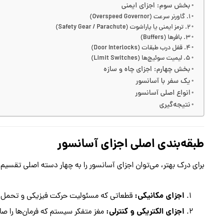
بخش سوم: اجزای ایمنی
۱. گاورنر سرعت (Overspeed Governor)
۲. ترمز ایمنی یا پاراشوت (Safety Gear / Parachute)
۳. بافرها (Buffers)
۴. قفل درب طبقات (Door Interlocks)
۵. لیمیت سوئیچ‌ها (Limit Switches)
بخش چهارم: اجزای چاه و سازه
یک سفر با آسانسور
انواع اصلی آسانسور
نتیجه‌گیری
طبقه‌بندی اصلی اجزای آسانسور
برای درک بهتر، می‌توان اجزای آسانسور را به چهار دسته اصلی تقسیم 
اجزای مکانیکی:
قطعاتی که مسئولیت حرکت فیزیکی و تحمل بار 
اجزای الکتریکی و کنترلی:
مغز متفکر سیستم که فرمان‌ها را صا