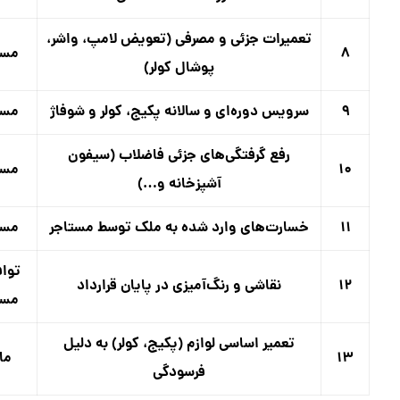
تعمیرات جزئی و مصرفی (تعویض لامپ، واشر،
۸
مست
پوشال کولر)
۹
سرویس دوره‌ای و سالانه پکیج، کولر و شوفاژ
مست
رفع گرفتگی‌های جزئی فاضلاب (سیفون
۱۰
مست
آشپزخانه و…)
۱۱
خسارت‌های وارد شده به ملک توسط مستاجر
مست
توا
۱۲
نقاشی و رنگ‌آمیزی در پایان قرارداد
مست
تعمیر اساسی لوازم (پکیج، کولر) به دلیل
۱۳
ما
فرسودگی