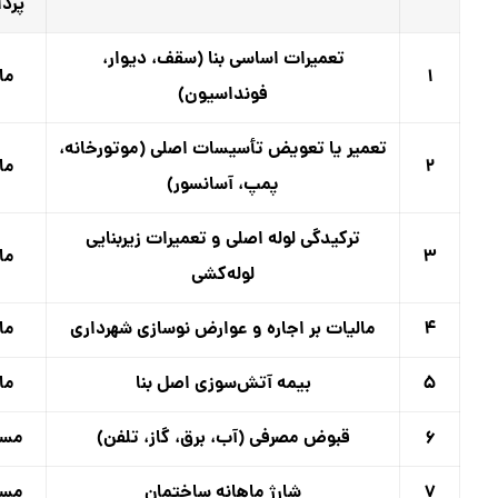
پرد
تعمیرات اساسی بنا (سقف، دیوار،
۱
ما
فونداسیون)
تعمیر یا تعویض تأسیسات اصلی (موتورخانه،
۲
ما
پمپ، آسانسور)
ترکیدگی لوله اصلی و تعمیرات زیربنایی
۳
ما
لوله‌کشی
۴
مالیات بر اجاره و عوارض نوسازی شهرداری
ما
۵
بیمه آتش‌سوزی اصل بنا
ما
۶
قبوض مصرفی (آب، برق، گاز، تلفن)
مست
۷
شارژ ماهانه ساختمان
مست