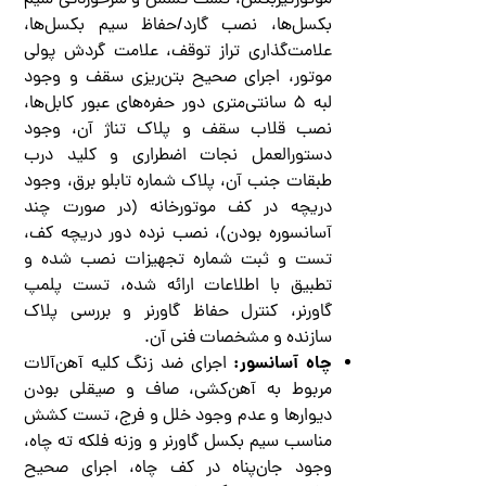
موتورگیربکس، تست کشش و سرخوردگی سیم
بکسل‌ها، نصب گارد/حفاظ سیم بکسل‌ها،
علامت‌گذاری تراز توقف، علامت گردش پولی
موتور، اجرای صحیح بتن‌ریزی سقف و وجود
لبه ۵ سانتی‌متری دور حفره‌های عبور کابل‌ها،
نصب قلاب سقف و پلاک تناژ آن، وجود
دستورالعمل نجات اضطراری و کلید درب
طبقات جنب آن، پلاک شماره تابلو برق، وجود
دریچه در کف موتورخانه (در صورت چند
آسانسوره بودن)، نصب نرده دور دریچه کف،
تست و ثبت شماره تجهیزات نصب شده و
تطبیق با اطلاعات ارائه شده، تست پلمپ
گاورنر، کنترل حفاظ گاورنر و بررسی پلاک
سازنده و مشخصات فنی آن.
چاه آسانسور:
اجرای ضد زنگ کلیه آهن‌آلات
مربوط به آهن‌کشی، صاف و صیقلی بودن
دیوارها و عدم وجود خلل و فرج، تست کشش
مناسب سیم بکسل گاورنر و وزنه فلکه ته چاه،
وجود جان‌پناه در کف چاه، اجرای صحیح