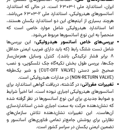
استاندارد آسانسورهای کششی در
ایران، استاندارد ملی ۱-۶۳۰۳ است. در حالی که استاندارد
آسانسورهای هیدرولیکی، استاندارد ملی ۲-۶۳۰۳ می‌باشد.
هرچند بسیاری از آیتم‌های این دو استاندارد یکسان هستند،
اما استاندارد هیدرولیکی شامل موارد خاصی است که
منحصراً به این نوع آسانسورها مربوط می‌شود.
بررسی‌های خاص آسانسور هیدرولیکی:
این بررسی‌ها
شامل تست شلنگ رابط (که باید دارای ضریب ایمنی حداقل
۸ برابر فشار ترکیدگی باشد)، کنترل وسایل همزمان‌ساز
جک‌ها، بررسی طول بخش تکیه‌گاه جک تلسکوپی، و نصب
صحیح شیر دستی (CUT-OFF VALVE) و شیر یک‌طرفه
(NON-RETURN VALVE) در مدارات هیدرولیکی است.
تغییرات مقرراتی:
در گذشته، دریافت گواهی استاندارد برای
آسانسورهای هیدرولیکی اجباری نبوده است، اما اخیراً شرایط
و ضوابط جدیدی برای این نوع آسانسورها در نظر گرفته شده
که نشان‌دهنده حرکت به سمت اجباری شدن استانداردسازی
آن‌هاست. این تغییرات نشان‌دهنده تلاش سازمان‌های
نظارتی برای پوشش جامع‌تر تمامی فناوری‌های آسانسور و
تضمین ایمنی یکسان در سراسر کشور است.