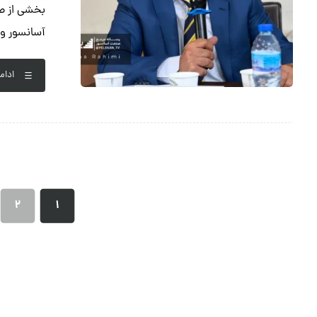
بخشی از صح
آسانسور و پ
ادام
۲
۱