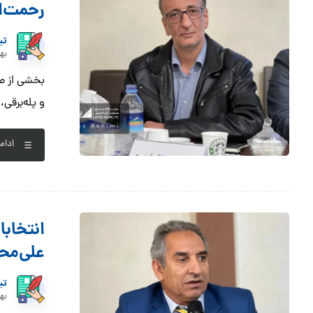
رحمت‌ا
تی
بهمن 
بخشی از صح
و پله‌برقی،
ادام
انتخابا
علی‌مح
تی
بهمن 