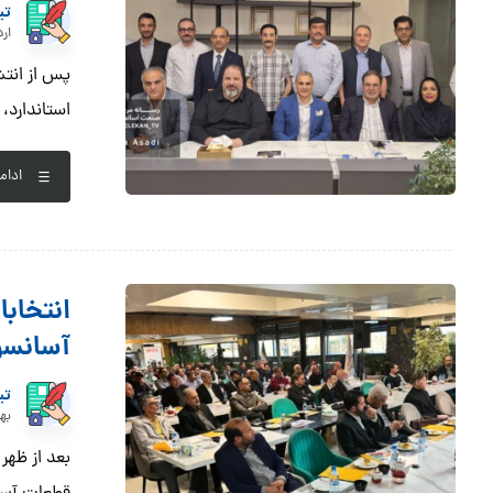
تی
اردی
استاندارد،
ادام
آسانسور
تی
بهمن 