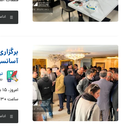
قطعات آسانس
ادام
آسانسور
تی
بهمن 
ساعت ۹:۳۰ الی ۱۴ در تالار سپیده واقع در خیابان شریعتی، ...
ادام