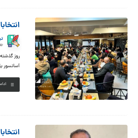
انتخاب
تی
بهمن 
آسانسور یار
ادام
انتخابا