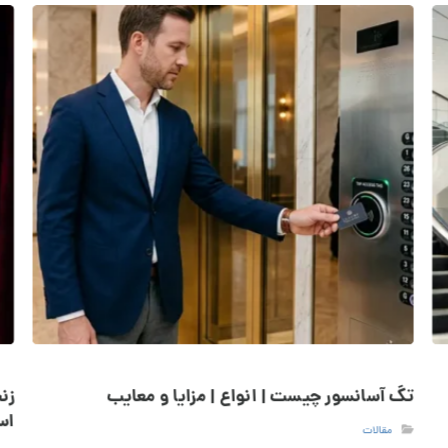
تگ آسانسور چیست | انواع | مزایا و معایب
زن
اس
مقالات